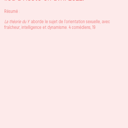
Résumé :
La théorie du Y
aborde le sujet de l’orientation sexuelle, avec
fraîcheur, intelligence et dynamisme. 4 comédiens, 19
séquences, 20 personnages, 32 boites magiques et 60 minutes
convoquent avec humour et justesse l’enfance, l’adolescence
et l’âge adulte d’Anna. En grandissant, Anna découvre les
règles de la vie, l’amour, la sexualité, les premiers émois et les
déceptions brûlantes. Anna aimerait découvrir, se tromper,
essayer. Elle se heurte avec malice aux codes de la société et
pose à tous LA question qui la taraude : et si on pouvait
tomber amoureux sans se demander si c’est d’un homme ou
d’une femme ? Son entourage la pousse à se définir : «On aime
les garçons ou on aime les filles, c’est comme ça ! ». Mais pour
Anna devenir adulte passera par autre chose que ce choix.
La
théorie du Y
est une pièce enlevée, ludique et généreuse
adressée aux ados comme aux adultes.
BANDE-ANNONCE